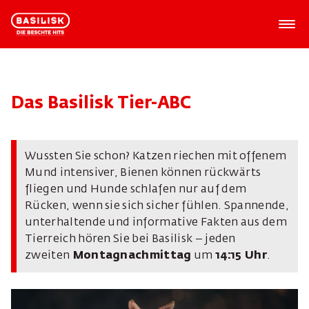
Das Basilisk Tier-ABC
Wussten Sie schon? Katzen riechen mit offenem
Mund intensiver, Bienen können rückwärts
fliegen und Hunde schlafen nur auf dem
Rücken, wenn sie sich sicher fühlen. Spannende,
unterhaltende und informative Fakten aus dem
Tierreich hören Sie bei Basilisk – jeden
zweiten
Montagnachmittag
um
14:15 Uhr
.