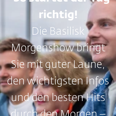
richtig!
Die Basilisk
Morgenshow bringt
Sie mit guter Laune,
den wichtigsten Infos
und den besten Hits
durch den Morgen –