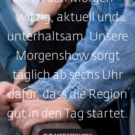
witzig, aktuell und
unterhaltsam. Unsere
Morgenshow sorgt
täglich ab sechs Uhr
dafür, dass die Region
gut in den Tag startet.