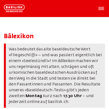
Bâlexikon
Was bedeutet das alte baseldeutsche Wort
«Fliegeschliffi» – und was passiert eigentlich bei
einem «Seelestündli»? Im
Bâlexikon
machen wir
uns regelmässig mit alten, schrägen und oft
urkomischen baseldeutschen Ausdrücken auf
den Weg in die Stadt und testen sie direkt bei
den Passantinnen und Passanten. Die Resultate
unseres «Baseldeutsch-Tests» gibt’s jeden
zweiten
Montag
kurz nach
17.30 Uhr
– und
jederzeit online auf basilisk.ch.