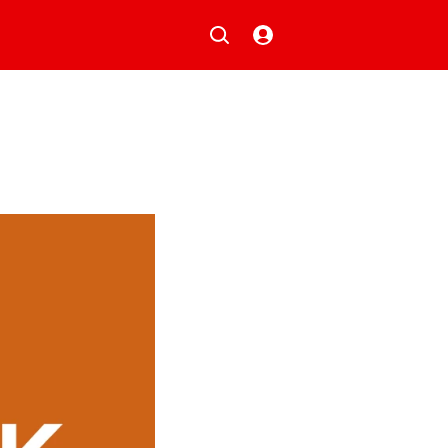
Musik
Aktionen
Local Heroes
Verlosungen
Basilisk-Charts
Neu auf der Playlist