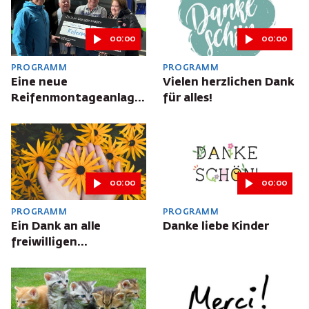
00:00
00:00
PROGRAMM
PROGRAMM
Eine neue
Vielen herzlichen Dank
Reifenmontageanlage
für alles!
für die
Laubfroschgarage
00:00
00:00
PROGRAMM
PROGRAMM
Ein Dank an alle
Danke liebe Kinder
freiwilligen
Helferinnen und Helfer