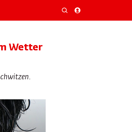
Musik
Aktionen
Local Heroes
Verlosungen
em Wetter
Basilisk-Charts
Neu auf der Playlist
schwitzen.