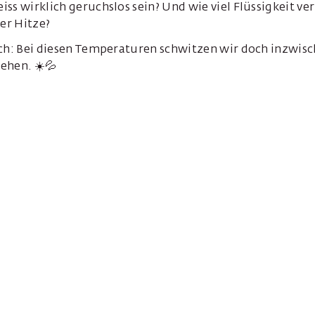
ss wirklich geruchslos sein? Und wie viel Flüssigkeit ver
ser Hitze?
ich: Bei diesen Temperaturen schwitzen wir doch inzwis
ehen. ☀️💦