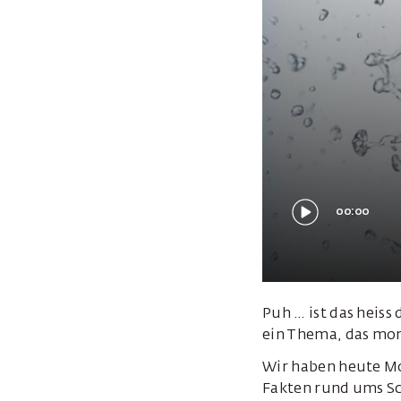
00:00
Puh … ist das heis
ein Thema, das mom
Wir haben heute Mo
Fakten rund ums S