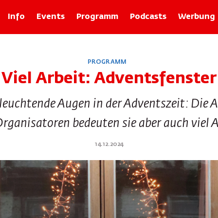
Info
Events
Programm
Podcasts
Werbung
Rubriken
PROGRAMM
Zolli-Egge
Viel Arbeit: Adventsfenster
Xund
Basler Geschichten mit Franz Baur
 leuchtende Augen in der Adventszeit: Die 
Bâlexikon
Im Recht
Organisatoren bedeuten sie aber auch viel
Rund um d Bangg
Froog vo dr Wuche
14.12.2024
Tier-ABC
Basilisk Fokus