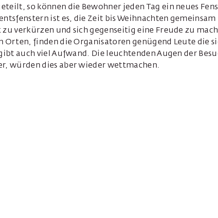
eteilt, so können die Bewohner jeden Tag ein neues Fens
entsfenstern ist es, die Zeit bis Weihnachten gemeinsam 
t zu verkürzen und sich gegenseitig eine Freude zu mach
n Orten, finden die Organisatoren genügend Leute die s
s gibt auch viel Aufwand. Die leuchtenden Augen der Bes
er, würden dies aber wieder wettmachen.