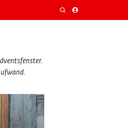
Musik
Aktionen
Local Heroes
Verlosungen
Basilisk-Charts
Neu auf der Playlist
Adventsfenster.
 Aufwand.