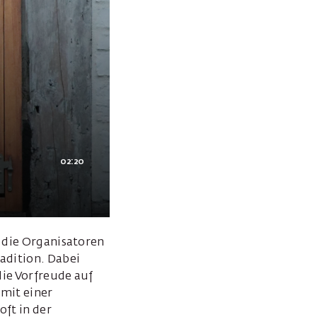
02:20
r die Organisatoren
adition. Dabei
die Vorfreude auf
 mit einer
oft in der