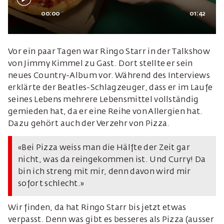
00:00
01:42
Vor ein paar Tagen war Ringo Starr in der Talkshow
von Jimmy Kimmel zu Gast. Dort stellte er sein
neues Country-Album vor. Während des Interviews
erklärte der Beatles-Schlagzeuger, dass er im Laufe
seines Lebens mehrere Lebensmittel vollständig
gemieden hat, da er eine Reihe von Allergien hat.
Dazu gehört auch der Verzehr von Pizza.
«Bei Pizza weiss man die Hälfte der Zeit gar
nicht, was da reingekommen ist. Und Curry! Da
bin ich streng mit mir, denn davon wird mir
sofort schlecht.»
Wir finden, da hat Ringo Starr bis jetzt etwas
verpasst. Denn was gibt es besseres als Pizza (ausser