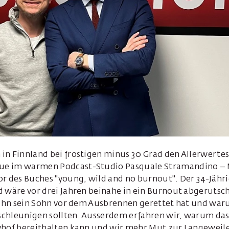
in Finnland bei frostigen minus 30 Grad den Allerwertes
e im warmen Podcast-Studio Pasquale Stramandino – 
r des Buches "young, wild and no burnout". Der 34-Jährig
d wäre vor drei Jahren beinahe in ein Burnout abgerutsc
e ihn sein Sohn vor dem Ausbrennen gerettet hat und war
chleunigen sollten. Ausserdem erfahren wir, warum da
yhof bereithalten kann und wir mehr Mut zur Langeweil