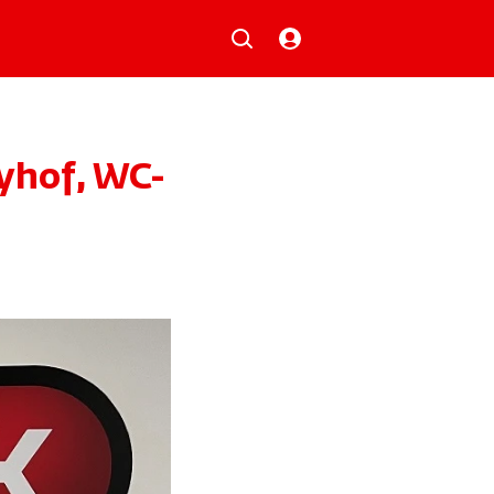
Musik
Aktionen
Local Heroes
Verlosungen
yhof, WC-
Basilisk-Charts
Neu auf der Playlist