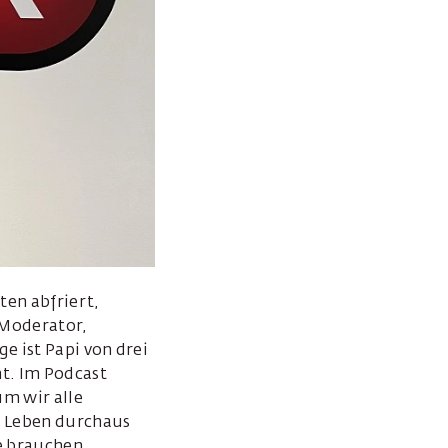
ten abfriert,
Moderator,
e ist Papi von drei
ht. Im Podcast
um wir alle
s Leben durchaus
e brauchen.