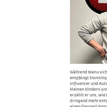
Während Manu sich 
empfängt Dominiqu
Influencer und Auto
kleinen Kindern un
erzählt er uns, wi
dringend mehr ents
einen (teuren) Pon