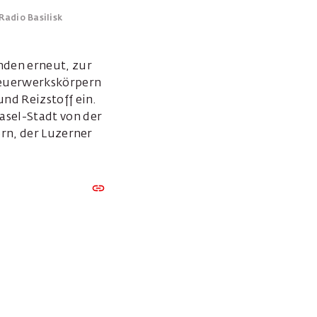
Radio Basilisk
den erneut, zur
Feuerwerkskörpern
nd Reizstoff ein.
sel-Stadt von der
ern, der Luzerner