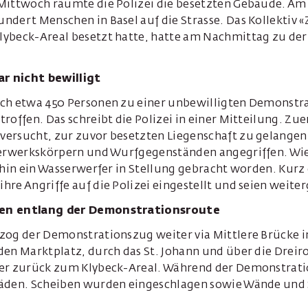
Mittwoch räumte die Polizei die besetzten Gebäude. A
dert Menschen in Basel auf die Strasse. Das Kollektiv «Z
ybeck-Areal besetzt hatte, hatte am Nachmittag zu de
r nicht bewilligt
ch etwa 450 Personen zu einer unbewilligten Demonstra
roffen. Das schreibt die Polizei in einer Mitteilung. Zue
ersucht, zur zuvor besetzten Liegenschaft zu gelangen.
uerwerkskörpern und Wurfgegenständen angegriffen. Wie 
fhin ein Wasserwerfer in Stellung gebracht worden. Kurz
re Angriffe auf die Polizei eingestellt und seien weite
en entlang der Demonstrationsroute
zog der Demonstrationszug weiter via Mittlere Brücke in
den Marktplatz, durch das St. Johann und über die Drei
er zurück zum Klybeck-Areal. Während der Demonstratio
häden. Scheiben wurden eingeschlagen sowie Wände und