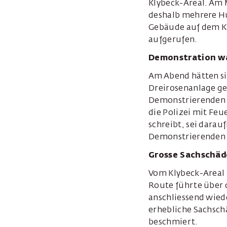
Klybeck-Areal. Am 
deshalb mehrere Hun
Gebäude auf dem Kl
aufgerufen.
Demonstration wa
Am Abend hätten si
Dreirosenanlage get
Demonstrierenden v
die Polizei mit Fe
schreibt, sei darau
Demonstrierenden ih
Grosse Sachschäd
Vom Klybeck-Areal 
Route führte über 
anschliessend wied
erhebliche Sachsc
beschmiert.