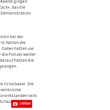
m Abend gingen
ack», das die
r Demonstration
tion bei der
rst hätten die
 Dabei hätten sie
die Polizei weiter
 darauf hätten die
rgezogen.
s Grossbasel. Die
rosenbrücke
n entstanden teils
 Schaufenster
7 Bilder