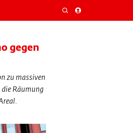
Musik
Aktionen
Local Heroes
Verlosungen
mo gegen
Basilisk-Charts
Neu auf der Playlist
on zu massiven
n die Räumung
Areal.