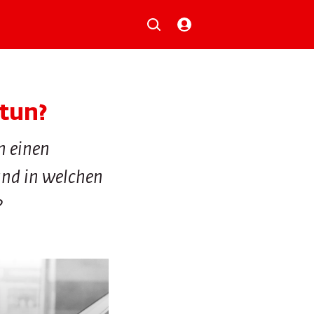
Musik
Aktionen
Local Heroes
Verlosungen
tun?
Basilisk-Charts
Neu auf der Playlist
n einen
und in welchen
?