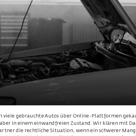
 viele gebrauchte Autos über Online-Plattformen geka
 aber in einem einwandfreien Zustand. Wir klären mit Da
artner die rechtliche Situation, wenn ein schwerer Mang