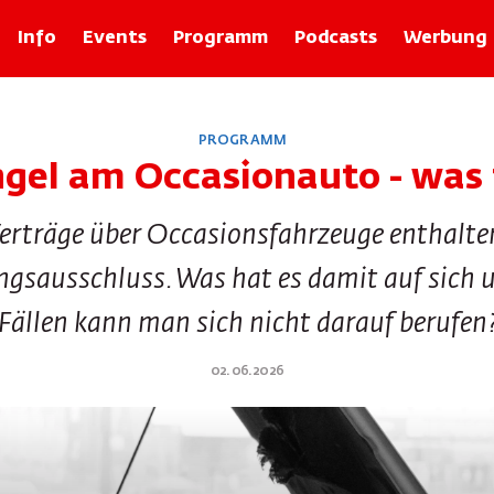
Info
Events
Programm
Podcasts
Werbung
Rubriken
PROGRAMM
Zolli-Egge
gel am Occasionauto - was 
Xund
Basler Geschichten mit Franz Baur
Verträge über Occasionsfahrzeuge enthalte
Bâlexikon
Im Recht
gsausschluss. Was hat es damit auf sich 
Rund um d Bangg
Froog vo dr Wuche
Fällen kann man sich nicht darauf berufen
Tier-ABC
Basilisk Fokus
02.06.2026