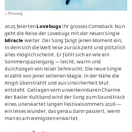
Phonag
2025 feierten
Lovebugs
ihr grosses Comeback.Nun
geht die Reise der Lovebugs mit der neuen Single
Miracle
weiter. Der Song fängt jenen Moment ein,
in dem sich die Welt leise zurückzieht und plötzlich
alles möglich scheint. Er fühlt sich an wie ein
Sommerspaziergang — leicht, warm und
durchzogen von leiser Sehnsucht. Die neue Single
erzählt von jener seltenen Magie, in der Nähe die
Angst überstrahlt und aus Unsicherheit Mut
entsteht. Getragen vom unverkennbaren Charme
der Basler Kultband wird der Song zum Soundtrack
eines unerwartet langen Festivalsommers 2026 —
ein leises Wunder, das genau dann passiert, wenn
man es am wenigsten erwartet.