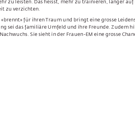
ehr zu leisten. Das heisst, mehr zu trainieren, länger auf
it zu verzichten.
 «brennt» für ihren Traum und bringt eine grosse Leidens
g sei das familiäre Umfeld und ihre Freunde. Zudem hilf
Nachwuchs. Sie sieht in der Frauen-EM eine grosse Chan