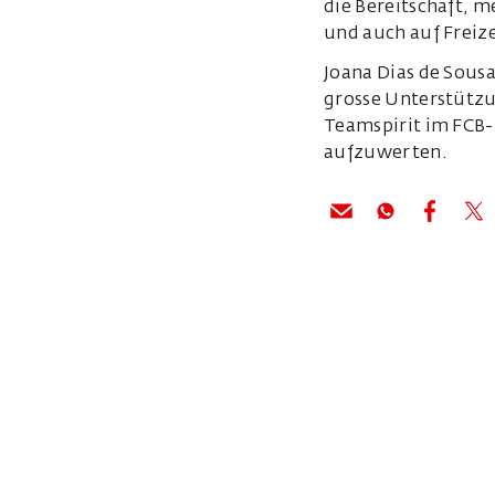
die Bereitschaft, m
und auch auf Freize
Joana Dias de Sousa
grosse Unterstützun
Teamspirit im FCB-
aufzuwerten.