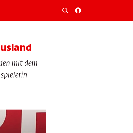
Musik
Aktionen
Local Heroes
Verlosungen
Ausland
Basilisk-Charts
Neu auf der Playlist
nden mit dem
spielerin