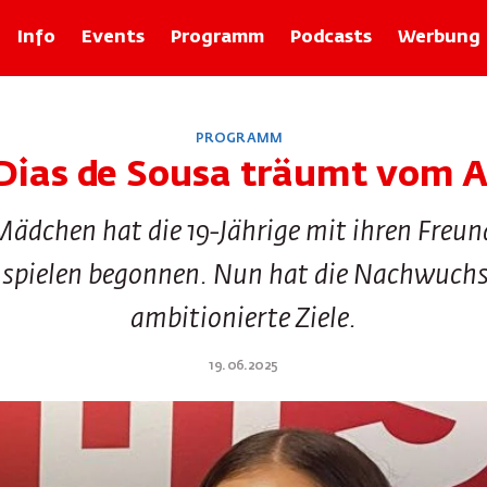
Info
Events
Programm
Podcasts
Werbung
Rubriken
PROGRAMM
Zolli-Egge
Dias de Sousa träumt vom 
Xund
Basler Geschichten mit Franz Baur
 Mädchen hat die 19-Jährige mit ihren Freu
Bâlexikon
Im Recht
 spielen begonnen. Nun hat die Nachwuchs
Rund um d Bangg
Froog vo dr Wuche
ambitionierte Ziele.
Tier-ABC
Basilisk Fokus
19.06.2025