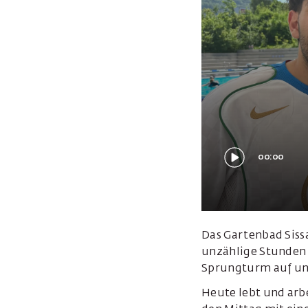
00:00
Das Gartenbad Sissa
unzählige Stunden m
Sprungturm auf un
Heute lebt und arbe