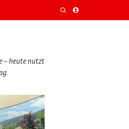
Musik
Aktionen
Local Heroes
Verlosungen
Basilisk-Charts
Neu auf der Playlist
e – heute nutzt
ag.