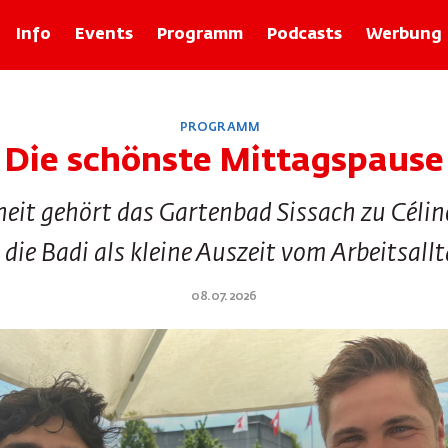
Info
Events
Programm
Podcasts
Werbung
Rubriken
PROGRAMM
Zolli-Egge
Die schönste Mittagspause
Xund
Basler Geschichten mit Franz Baur
dheit gehört das Gartenbad Sissach zu Célin
Bâlexikon
Im Recht
e die Badi als kleine Auszeit vom Arbeitsallt
Rund um d Bangg
Froog vo dr Wuche
08.07.2026
Tier-ABC
Basilisk Fokus