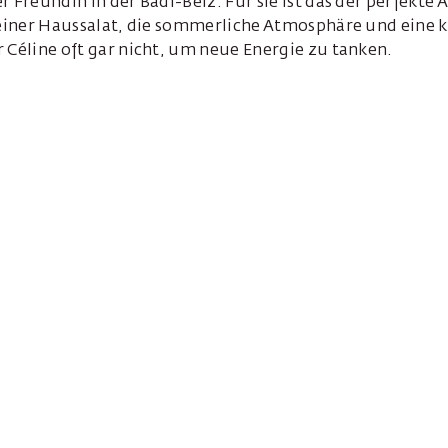
r Freundin in der Badi-Beiz. Für sie ist das der perfekte
 feiner Haussalat, die sommerliche Atmosphäre und eine 
 Céline oft gar nicht, um neue Energie zu tanken.