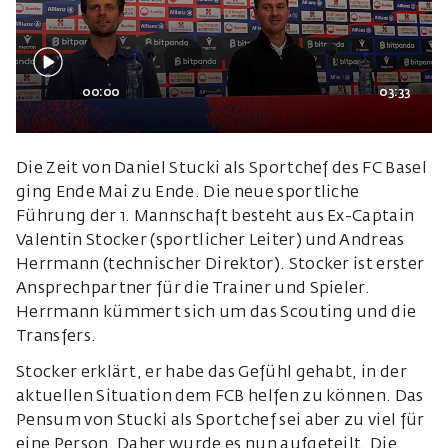
00:00
03:33
Die Zeit von Daniel Stucki als Sportchef des FC Basel
ging Ende Mai zu Ende. Die neue sportliche
Führung der 1. Mannschaft besteht aus Ex-Captain
Valentin Stocker (sportlicher Leiter) und Andreas
Herrmann (technischer Direktor). Stocker ist erster
Ansprechpartner für die Trainer und Spieler.
Herrmann kümmert sich um das Scouting und die
Transfers.
Stocker erklärt, er habe das Gefühl gehabt, in der
aktuellen Situation dem FCB helfen zu können. Das
Pensum von Stucki als Sportchef sei aber zu viel für
eine Person. Daher wurde es nun aufgeteilt. Die