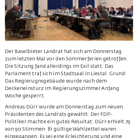
Der Baselbieter Landrat hat sich am Donnerstag
zum letzten Mal vor den Sommerferien getroffen.
Die Sitzung fand allerdings im Exil statt. Das
Parlament traf sich im Stadtsaal in Liestal. Grund:
Das Regierugnsgebäude wurde nach dem
Deckeneinsturz im Regierungszimmer Anfang
Woche gesperrt.
Andreas Dürr wurde am Donnerstag zum neuen
Präsidenten des Landrats gewählt. Der FDP-
Politiker machte ein gutes Resultat. Dürr erhielt 79
von 90 Stimmen. 81 gültige Wahlzettel waren
eingegangen. Es sei eine Erleichterung und eine