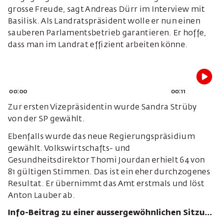
grosse Freude, sagt Andreas Dürr im Interview mit
Basilisk. Als Landratspräsident wolle er nun einen
sauberen Parlamentsbetrieb garantieren. Er hoffe,
dass man im Landrat effizient arbeiten könne.
00:00
00:11
Zur ersten Vizepräsidentin wurde Sandra Strüby
von der SP gewählt.
Ebenfalls wurde das neue Regierungspräsidium
gewählt. Volkswirtschafts- und
Gesundheitsdirektor Thomi Jourdan erhielt 64 von
81 gültigen Stimmen. Das ist ein eher durchzogenes
Resultat. Er übernimmt das Amt erstmals und löst
Anton Lauber ab.
Info-Beitrag zu einer aussergewöhnlichen Sitzung