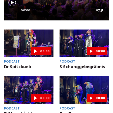
00:00
07:31
00:00
00:00
PODCAST
PODCAST
Dr Spitzbueb
S Schunggebegräbnis
00:00
00:00
PODCAST
PODCAST