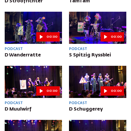
D Stroofrichter
TamTam
00:00
00:00
PODCAST
PODCAST
D Wanderratte
S Spitzig Ryssblei
00:00
00:00
PODCAST
PODCAST
D Muulwirf
D Schuggerey