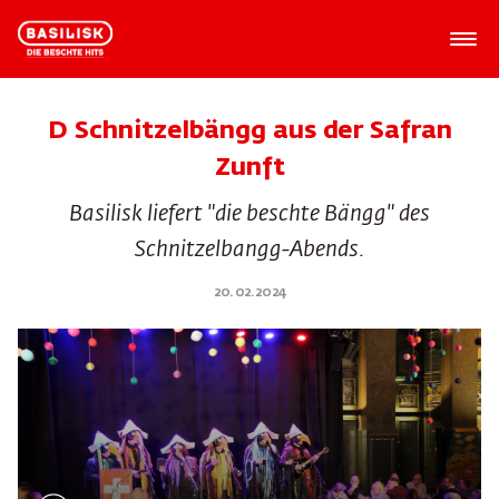
D Schnitzelbängg aus der Safran
Zunft
Basilisk liefert "die beschte Bängg" des
Schnitzelbangg-Abends.
20.02.2024