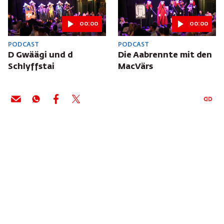
00:00
00:00
PODCAST
PODCAST
D Gwäägi und d
Die Aabrennte mit den
Schlyffstai
MacVärs