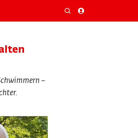
Musik
Aktionen
Local Heroes
Verlosungen
alten
Basilisk-Charts
Neu auf der Playlist
n Schwimmern –
chter.