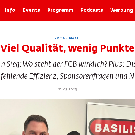
Info
Events
Programm
Podcasts
Werbung
Rubriken
PROGRAMM
Zolli-Egge
Viel Qualität, wenig Punkte
Xund
Basler Geschichten mit Franz Baur
ein Sieg: Wo steht der FCB wirklich? Plus: D
Bâlexikon
Im Recht
 fehlende Effizienz, Sponsorenfragen und 
Rund um d Bangg
Froog vo dr Wuche
21.03.2025
Tier-ABC
Basilisk Fokus