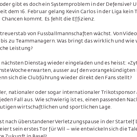
l oder gibt es doch ein Systemproblem in der Defensive? U
Seit dem 16. Februar gelang Kevin Carlos in der Liga kei
 Chancen kommt. Es fehlt die Effizienz.
etreuerstab von Fussballmannschaften wächst. Von Vide
bis zu Teammanagern. Was bringt das wirklich und wie vi
iche Leistung?
 nächsten Dienstag wieder eingeladen und es heisst: «Zyt
hste Woche erwarten, ausser auf den vorangekündigten E
n sich die Clubführung wieder direkt den Fans stellt?
aler, nationaler oder sogar internationaler Trikotspons
 jeden Fall aus. Wie schwierig ist es, einen passenden Na
utigen wirtschaftlichen und sportlichen Lage.
t nach überstandener Verletzungspause in der Startelf 
ert sein erstes Tor für Wil – wie entwickeln sich die Ta
re Zukunft in Basel?