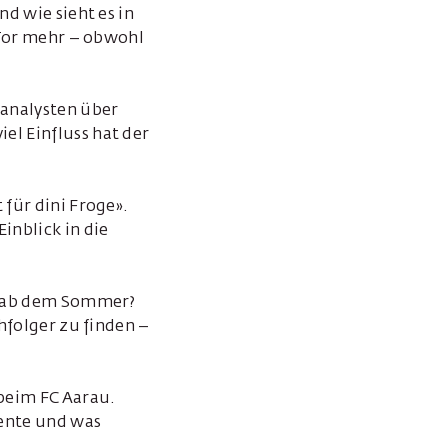
nd wie sieht es in
n Tor mehr – obwohl
oanalysten über
el Einfluss hat der
 für dini Froge».
inblick in die
or ab dem Sommer?
chfolger zu finden –
beim FC Aarau.
lente und was