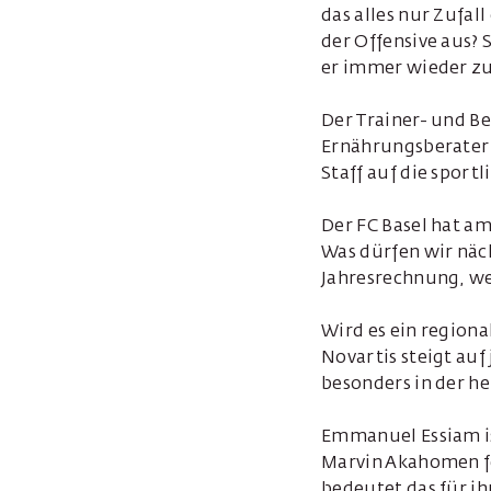
das alles nur Zufal
der Offensive aus? 
er immer wieder zu
Der Trainer- und B
Ernährungsberater 
Staff auf die sportl
Der FC Basel hat am
Was dürfen wir näc
Jahresrechnung, wen
Wird es ein region
Novartis steigt auf
besonders in der he
Emmanuel Essiam is
Marvin Akahomen fei
bedeutet das für ih