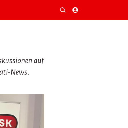
Musik
Aktionen
Local Heroes
Verlosungen
Basilisk-Charts
Neu auf der Playlist
iskussionen auf
Nati-News.