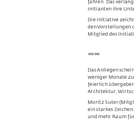
fahren. Das verlang
Initianten ihre Un
Die Initiative zeic
den Vorstellungen 
Mitglied des Initia
00:00
Das Anliegen schein
weniger Monate zu
feierlich übergeben
Architektur, Wirtsc
Moritz Suter (Mitgl
ein starkes Zeiche
und mehr Raum für 