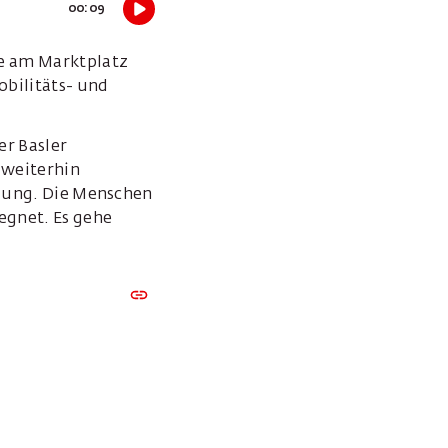
00:09
e am Marktplatz
obilitäts- und
er Basler
 weiterhin
klung. Die Menschen
egnet. Es gehe