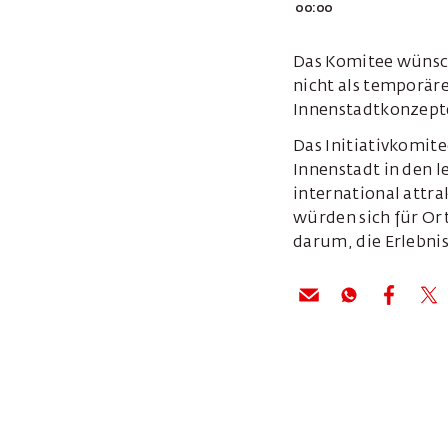
00:00
Das Komitee wünsch
nicht als temporär
Innenstadtkonzepte
Das Initiativkomite
Innenstadt in den l
international attra
würden sich für Ort
darum, die Erlebnis