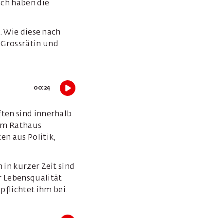
och haben die
. Wie diese nach
-Grossrätin und
00:24
ften sind innerhalb
im Rathaus
en aus Politik,
 in kurzer Zeit sind
r Lebensqualität
flichtet ihm bei.