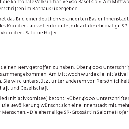
t die kantonale Volksinitiative «Go Basel Go!». Am Mittw
terschriften im Rathaus übergeben.
hnet das Bild einer deutlich veränderten Basler Innenstadt
des Komitees aussehen könnte, erklärt die ehemalige SP
tivkomitees Salome Hofer.
t einen Nerv getroffen zu haben. Über 4'000 Unterschri
sammengekommen. Am Mittwoch wurde die Initiative 
. Sie wird unterstützt unter anderem von Persönlichkeit
haft und Gesellschaft.
ied Initiativkomitee) betont: «Über 4'000 Unterschriften
n. Die Bevölkerung wünscht sich eine Innenstadt mit meh
Menschen.» Die ehemalige SP-Grossärtin Salome Hofer p