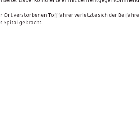
senseite. Dabei kollidierte er mit dem entgegenkommend
Ort verstorbenen Töfffahrer verletzte sich der Beifahre
s Spital gebracht.