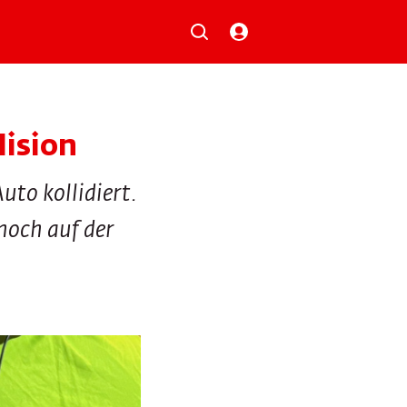
Musik
Aktionen
Local Heroes
Verlosungen
lision
Basilisk-Charts
Neu auf der Playlist
uto kollidiert.
noch auf der