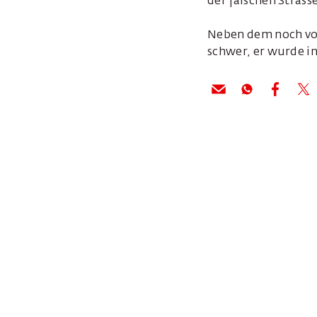
der falschen Stras
Neben dem noch vor 
schwer, er wurde in