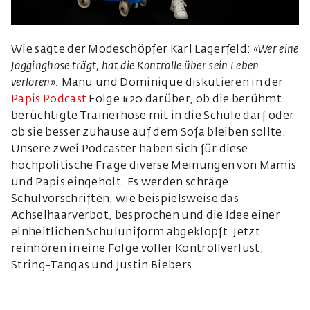
Wie sagte der Modeschöpfer Karl Lagerfeld:
«Wer eine
Jogginghose trägt, hat die Kontrolle über sein Leben
verloren».
Manu und Dominique diskutieren in der
Papis Podcast
Folge #20 darüber, ob die berühmt
berüchtigte Trainerhose mit in die Schule darf oder
ob sie besser zuhause auf dem Sofa bleiben sollte.
Unsere zwei Podcaster haben sich für diese
hochpolitische Frage diverse Meinungen von Mamis
und Papis eingeholt. Es werden schräge
Schulvorschriften, wie beispielsweise das
Achselhaarverbot, besprochen und die Idee einer
einheitlichen Schuluniform abgeklopft. Jetzt
reinhören in eine Folge voller Kontrollverlust,
String-Tangas und Justin Biebers.