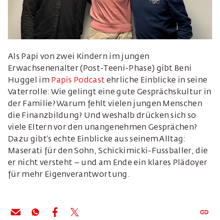
Als Papi von zwei Kindern im jungen
Erwachsenenalter (Post-Teeni-Phase) gibt Beni
Huggel im
Papis Podcast
ehrliche Einblicke in seine
Vaterrolle: Wie gelingt eine gute Gesprächskultur in
der Familie? Warum fehlt vielen jungen Menschen
die Finanzbildung? Und weshalb drücken sich so
viele Eltern vor den unangenehmen Gesprächen?
Dazu gibt’s echte Einblicke aus seinem Alltag:
Maserati für den Sohn, Schickimicki-Fussballer, die
er nicht versteht – und am Ende ein klares Plädoyer
für mehr Eigenverantwortung.