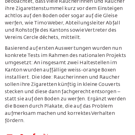
beobachtet, dass viele Raucherinnen und Raucher
ihre Zigarettenstummel kurz vor dem Einsteigen
achtlos auf den Boden oder sogar auf die Gleise
werfen, wie Timo Weber, Abteilungsleiter Abfall
und Rohstoffe des Kantons sowie Vertreter des
Vereins Cercle déchets, mitteilt.
Basierend auf ersten Auswertungen wurden nun
konkrete Tests im Rahmen des nationalen Projekts
umgesetzt: An insgesamt zwei Haltestellen im
Kanton wurden auffällige weiss-orange Boxen
installiert. Die Idee: Raucherinnen und Raucher
sollen ihre Zigaretten künftig in kleine Couverts
stecken und diese dann fachgerecht entsorgen –
statt sie auf den Boden zu werfen. Ergänzt werden
die Boxen durch Plakate, die auf das Problem
aufmerksam machen und korrektes Verhalten
fördern.