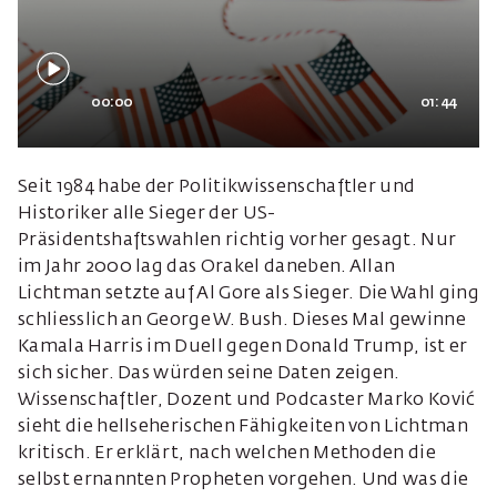
00:00
01:44
Seit 1984 habe der Politikwissenschaftler und
Historiker alle Sieger der US-
Präsidentshaftswahlen richtig vorher gesagt. Nur
im Jahr 2000 lag das Orakel daneben. Allan
Lichtman setzte auf Al Gore als Sieger. Die Wahl ging
schliesslich an George W. Bush. Dieses Mal gewinne
Kamala Harris im Duell gegen Donald Trump, ist er
sich sicher. Das würden seine Daten zeigen.
Wissenschaftler, Dozent und Podcaster Marko Ković
sieht die hellseherischen Fähigkeiten von Lichtman
kritisch. Er erklärt, nach welchen Methoden die
selbst ernannten Propheten vorgehen. Und was die