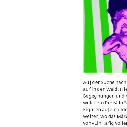
Auf der Suche nach
auf in den Wald: H
Begegnungen und mo
welchem Preis? In 
Figuren aufeinande
weiter, wo das Mär
von «Ein Käfig volle