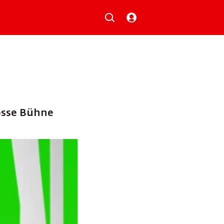
Musik
Aktionen
Local Heroes
Verlosungen
Basilisk-Charts
Neu auf der Playlist
osse Bühne