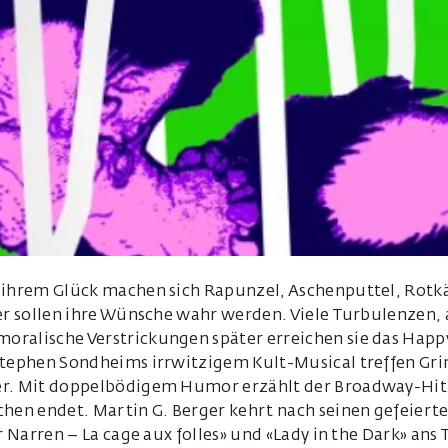
 ihrem Glück machen sich Rapunzel, Aschenputtel, Rot
ier sollen ihre Wünsche wahr werden. Viele Turbulenzen,
ralische Verstrickungen später erreichen sie das Happ
Stephen Sondheims irrwitzigem Kult-Musical treffen G
r. Mit doppelbödigem Humor erzählt der Broadway-Hit a
chen endet. Martin G. Berger kehrt nach seinen gefeiert
r Narren – La cage aux folles» und «Lady in the Dark» ans