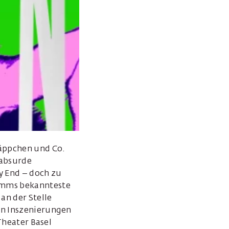
käppchen und Co.
 absurde
y End – doch zu
rimms bekannteste
n der Stelle
en Inszenierungen
 Theater Basel