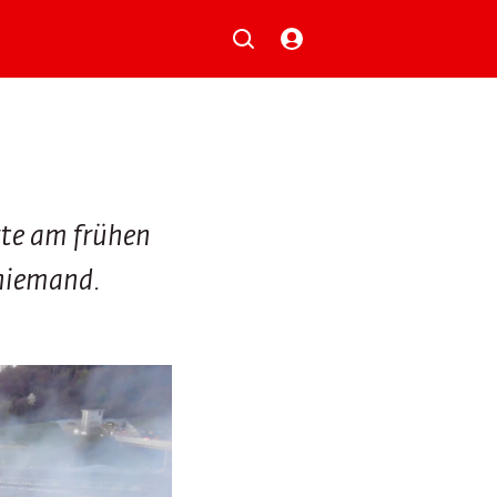
Musik
Aktionen
Local Heroes
Verlosungen
Basilisk-Charts
Neu auf der Playlist
rte am frühen
 niemand.