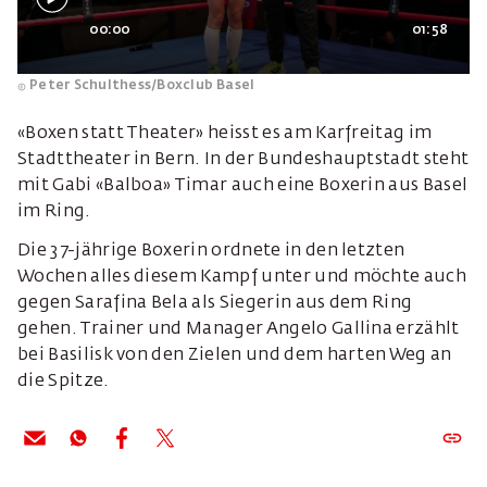
00:00
01:58
Peter Schulthess/Boxclub Basel
«Boxen statt Theater» heisst es am Karfreitag im
Stadttheater in Bern. In der Bundeshauptstadt steht
mit Gabi «Balboa» Timar auch eine Boxerin aus Basel
im Ring.
Die 37-jährige Boxerin ordnete in den letzten
Wochen alles diesem Kampf unter und möchte auch
gegen Sarafina Bela als Siegerin aus dem Ring
gehen. Trainer und Manager Angelo Gallina erzählt
bei Basilisk von den Zielen und dem harten Weg an
die Spitze.