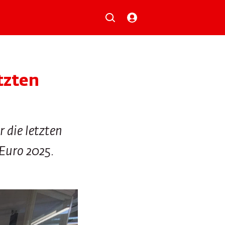
Musik
Aktionen
Local Heroes
Verlosungen
tzten
Basilisk-Charts
Neu auf der Playlist
r die letzten
 Euro 2025.