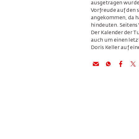
ausgetragen wurde.
Vorfreude auf den s
angekommen, da hab
hindeuten. Seitens 
Der Kalender der Tu
auch um einen letzt
Doris Keller auf ei