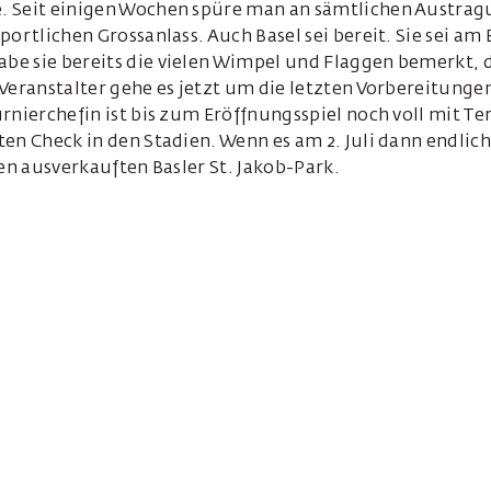
 Seit einigen Wochen spüre man an sämtlichen Austrag
portlichen Grossanlass. Auch Basel sei bereit. Sie sei am
e sie bereits die vielen Wimpel und Flaggen bemerkt, d
Veranstalter gehe es jetzt um die letzten Vorbereitungen
rnierchefin ist bis zum Eröffnungsspiel noch voll mit T
en Check in den Stadien. Wenn es am 2. Juli dann endlich 
nen ausverkauften Basler St. Jakob-Park.