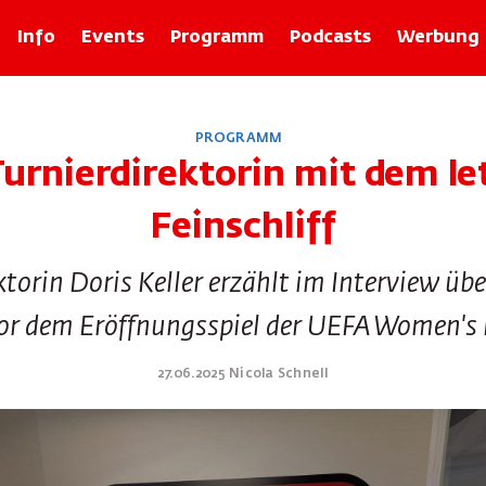
Info
Events
Programm
Podcasts
Werbung
Rubriken
PROGRAMM
Zolli-Egge
Turnierdirektorin mit dem le
Xund
Basler Geschichten mit Franz Baur
Feinschliff
Bâlexikon
Im Recht
torin Doris Keller erzählt im Interview übe
Rund um d Bangg
Froog vo dr Wuche
or dem Eröffnungsspiel der UEFA Women's
Tier-ABC
Basilisk Fokus
27.06.2025 Nicola Schnell