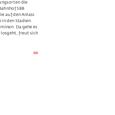
ungsorten die
 Bahnhof SBB
ie auf den Anlass
 in den Stadien.
erminen. Da gehe es
losgeht, freut sich