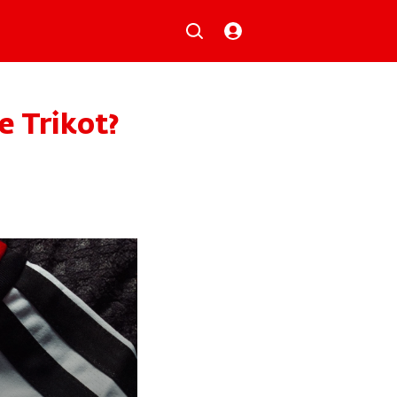
Musik
Aktionen
 Trikot?
Local Heroes
Verlosungen
Basilisk-Charts
Neu auf der Playlist