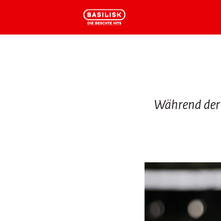
Events
Sendungen
Podcasts
Veranstaltungen
Basilisk Morgenshow
Penalty-Podcast
Mit den besten Hits durch den Tag
Papis-Podcast
Der Feierabend bei Basilisk
Fasnachts-Podcast
Während der 