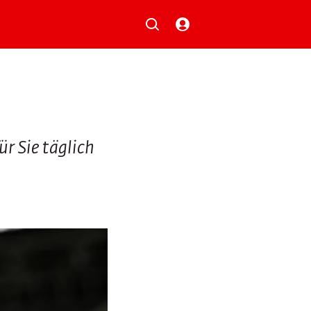
Musik
Aktionen
Local Heroes
Verlosungen
Basilisk-Charts
Neu auf der Playlist
r Sie täglich