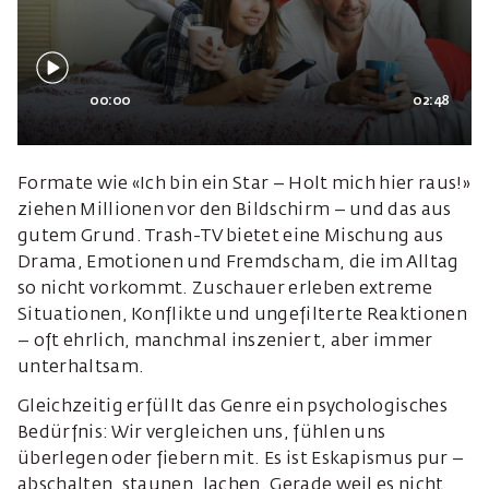
00:00
02:48
Formate wie «Ich bin ein Star – Holt mich hier raus!»
ziehen Millionen vor den Bildschirm – und das aus
gutem Grund. Trash-TV bietet eine Mischung aus
Drama, Emotionen und Fremdscham, die im Alltag
so nicht vorkommt. Zuschauer erleben extreme
Situationen, Konflikte und ungefilterte Reaktionen
– oft ehrlich, manchmal inszeniert, aber immer
unterhaltsam.
Gleichzeitig erfüllt das Genre ein psychologisches
Bedürfnis: Wir vergleichen uns, fühlen uns
überlegen oder fiebern mit. Es ist Eskapismus pur –
abschalten, staunen, lachen. Gerade weil es nicht