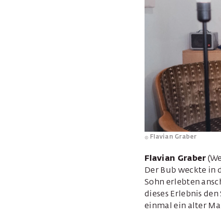
Flavian Graber
Flavian Graber
(We
Der Bub weckte in 
Sohn erlebten ansc
dieses Erlebnis den
einmal ein alter Ma