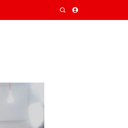
Musik
Aktionen
Local Heroes
Verlosungen
Basilisk-Charts
Neu auf der Playlist