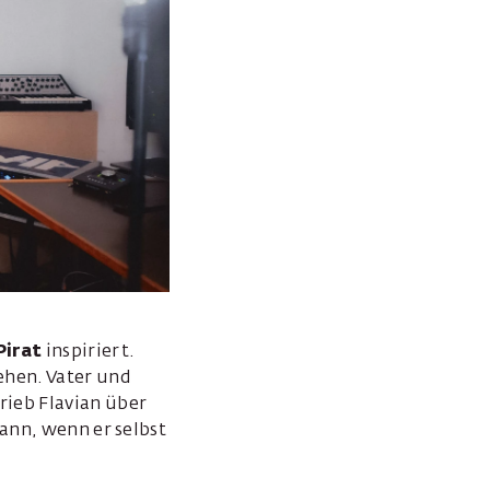
Pirat
inspiriert.
ehen. Vater und
rieb Flavian über
ann, wenn er selbst