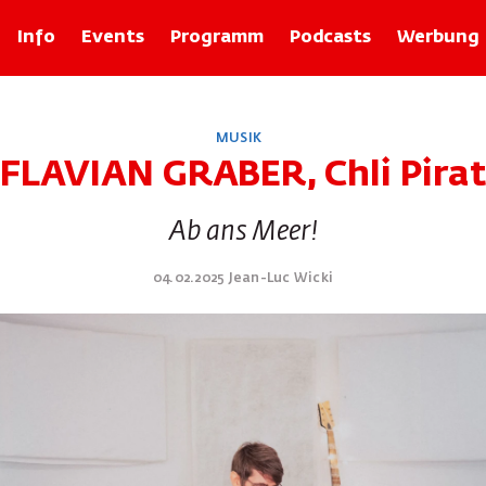
Info
Events
Programm
Podcasts
Werbung
Rubriken
MUSIK
Zolli-Egge
FLAVIAN GRABER, Chli Pirat
Xund
Basler Geschichten mit Franz Baur
Ab ans Meer!
Bâlexikon
Im Recht
04.02.2025 Jean-Luc Wicki
Rund um d Bangg
Froog vo dr Wuche
Tier-ABC
Basilisk Fokus