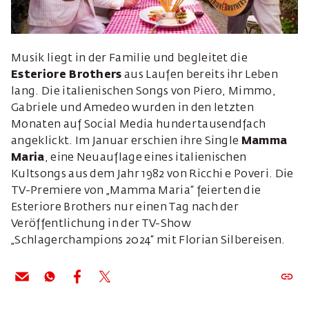
Musik liegt in der Familie und begleitet die
Esteriore Brothers
aus Laufen bereits ihr Leben
lang. Die italienischen Songs von Piero, Mimmo,
Gabriele und Amedeo wurden in den letzten
Monaten auf Social Media hundertausendfach
angeklickt. Im Januar erschien ihre Single
Mamma
Maria
, eine Neuauflage eines italienischen
Kultsongs aus dem Jahr 1982 von Ricchi e Poveri. Die
TV-Premiere von „Mamma Maria“ feierten die
Esteriore Brothers nur einen Tag nach der
Veröffentlichung in der TV-Show
„Schlagerchampions 2024“ mit Florian Silbereisen.