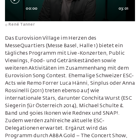
00:00
03:01
René Tanner
Das Eurovision Village im Herzen des
MesseQuartiers (Messe Basel, Halle 1) bietet ein
tägliches Programm mit Live-Konzerten, Public
Viewings, Food- und Getränkeständen sowie
weiteren Aktivitäten im Zusammenhang mit dem
Eurovision Song Contest. Ehemalige Schweizer ESC-
Acts wie Remo Forrer Luca Hänni, Sinplus oder Anna
Rossinelli (2011) treten ebenso auf wie
internationale Stars, darunter Conchita Wurst (ESC
Siegerin für Österreich 2014), Michael Schulte &
Band und 90ies Ikonen wie Rednex und SNAP!.
Zudem werden zahlreiche aktuelle ESC-
Delegationen erwartet. Ergänzt wird das
Programm durch ABBA Gold – The Concert Show,