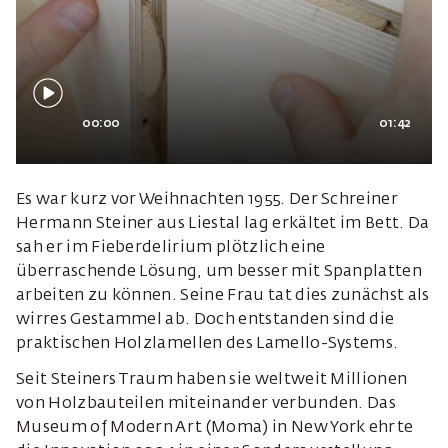
00:00
01:42
Es war kurz vor Weihnachten 1955. Der Schreiner
Hermann Steiner aus Liestal lag erkältet im Bett. Da
sah er im Fieberdelirium plötzlich eine
überraschende Lösung, um besser mit Spanplatten
arbeiten zu können. Seine Frau tat dies zunächst als
wirres Gestammel ab. Doch entstanden sind die
praktischen Holzlamellen des Lamello-Systems.
Seit Steiners Traum haben sie weltweit Millionen
von Holzbauteilen miteinander verbunden. Das
Museum of Modern Art (Moma) in New York ehrte