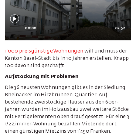
00:00
02:52
1'000 preisgünstige Wohnungen
will und muss der
Kanton Basel-Stadt bis in 10 Jahren erstellen. Knapp
100 davon sind geschafft.
Aufstockung mit Problemen
Die 36 neusten Wohnungen gibt es in der Siedlung
Rheinacker im Hirzbrunnen-Quartier. Auf
bestehende zweistöckige Häuser aus den 60er-
Jahren wurden im Holzausbau zwei weitere Stöcke
mit Fertigelementen oben drauf gesetzt. Für eine 3
1/2 Zimmer-Wohnung bezahlen Mietende dort
einen günstigen Mietzins von 1'490 Franken.