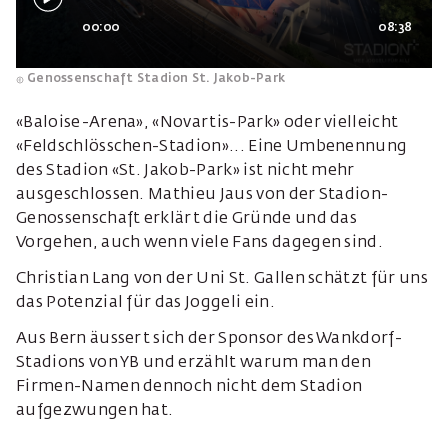
00:00
08:38
Genossenschaft Stadion St. Jakob-Park
«Baloise-Arena», «Novartis-Park» oder vielleicht
«Feldschlösschen-Stadion»... Eine Umbenennung
des Stadion «St. Jakob-Park» ist nicht mehr
ausgeschlossen. Mathieu Jaus von der Stadion-
Genossenschaft erklärt die Gründe und das
Vorgehen, auch wenn viele Fans dagegen sind.
Christian Lang von der Uni St. Gallen schätzt für uns
das Potenzial für das Joggeli ein.
Aus Bern äussert sich der Sponsor des Wankdorf-
Stadions von YB und erzählt warum man den
Firmen-Namen dennoch nicht dem Stadion
aufgezwungen hat.