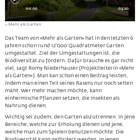
00:00
03:20
Mehr als Garten
Das Team von «Mehr als Garten» hat in den letzten 6
Jahren schon rund 12'000 Quadratmeter Garten
umgestaltet. Ziel der Umgestaltungen ist, die
Biodiversität zu fördern. Dafür brauche es gar nicht
viel, sagt Romy Niederhauser (Projektleiterin «Mehr
als Garten»). Man kan schon einen Beitrag leisten,
indem man einen Teil seines Rasens nur noch selten
mäht. Wer mehr machen möchte, kann
einheimische Pflanzen setzen, die Insekten als
Nahrung dienen.
Wichtig sei zudem, den Garten abzutrennen. In jene
Bereiche, welche zur Erholung dienen und jene,
welche man zum Spielen benutzen möchte. Die
Biodiversität kann gefördert werden, in jenen