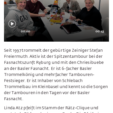
00:00
00:43
Seit 1997 trommelt der gebürtige Zeiniger Stefan
Freiermuth. Aktiv ist der Spitzentambour bei der
Fasnachtszunft Ryburg und mit den Chriesibuebe
an der Basler Fasnacht. Er ist 6-facher Basler
Trommelkönig und mehrfacher Tambouren-
Festsieger. Er ist Inhaber von Schlebach
Trommelbau im Kleinbasel und kennt so die Sorgen
der Tambouren in den Tagen vor der Basler
Fasnacht.
Linda Atz pfeift im Stamm der Rätz-Clique und