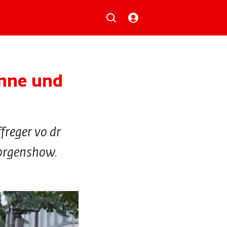
Musik
Aktionen
Local Heroes
Verlosungen
inne und
Basilisk-Charts
Neu auf der Playlist
freger vo dr
Morgenshow.