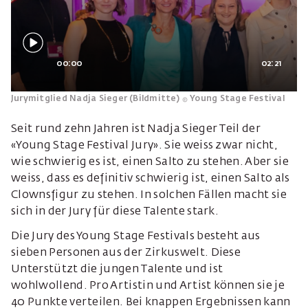
00:00
02:21
Jurymitglied Nadja Sieger (Bildmitte)
Young Stage Festival
Seit rund zehn Jahren ist Nadja Sieger Teil der
«Young Stage Festival Jury». Sie weiss zwar nicht,
wie schwierig es ist, einen Salto zu stehen. Aber sie
weiss, dass es definitiv schwierig ist, einen Salto als
Clownsfigur zu stehen. In solchen Fällen macht sie
sich in der Jury für diese Talente stark.
Die Jury des Young Stage Festivals besteht aus
sieben Personen aus der Zirkuswelt. Diese
Unterstützt die jungen Talente und ist
wohlwollend. Pro Artistin und Artist können sie je
40 Punkte verteilen. Bei knappen Ergebnissen kann