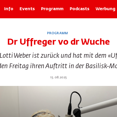
Info
Events
Programm
Podcasts
Werbung
Rubriken
PROGRAMM
Zolli-Egge
Dr Uffreger vo dr Wuche
Xund
Basler Geschichten mit Franz Baur
Lotti Weber ist zurück und hat mit dem «Uf
Bâlexikon
Im Recht
en Freitag ihren Auftritt in der Basilisk-
Rund um d Bangg
Froog vo dr Wuche
15.08.2025
Tier-ABC
Basilisk Fokus