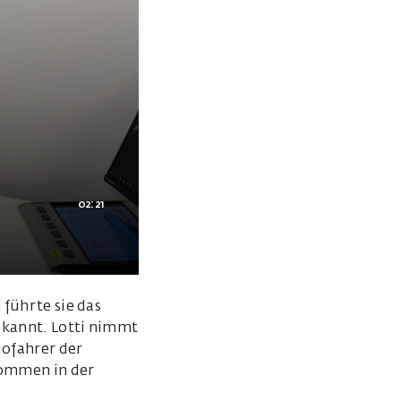
02:21
 führte sie das
bekannt. Lotti nimmt
lofahrer der
kommen in der