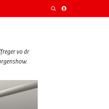
Musik
Aktionen
Local Heroes
Verlosungen
Basilisk-Charts
Neu auf der Playlist
freger vo dr
Morgenshow.