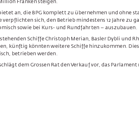
Million Franken steigen.
ietet an, die BPG komplett zu übernehmen und ohne sta
 verpflichten sich, den Betrieb mindestens 12 Jahre zu g
omisch sowie bei Kurs- und Rundfahrten – auszubauen.
estehenden Schiffe Christoph Merian, Basler Dybli und R
, künftig könnten weitere Schiffe hinzukommen. Diese
trisch, betrieben werden.
schlägt dem Grossen Rat den Verkauf vor, das Parlament