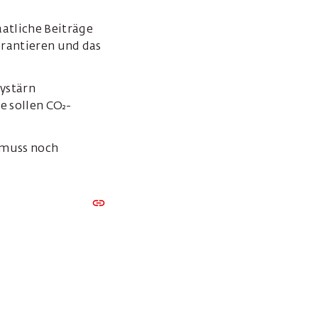
atliche Beiträge
arantieren und das
hystärn
 sollen CO₂-
 muss noch