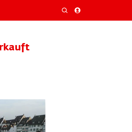
Musik
Aktionen
Local Heroes
Verlosungen
erkauft
Basilisk-Charts
Neu auf der Playlist