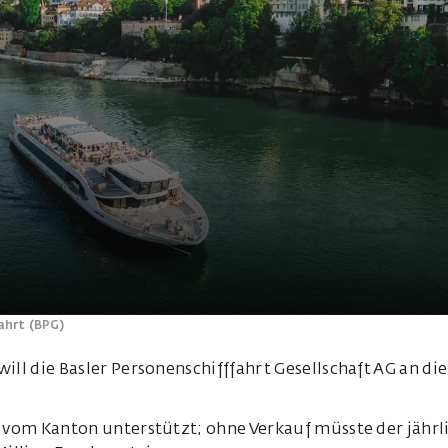
ahrt (BPG)
ill die Basler Personenschifffahrt Gesellschaft AG an d
G vom Kanton unterstützt; ohne Verkauf müsste der jährl