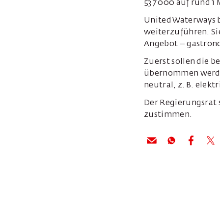
537’000 auf rund 1 
United Waterways b
weiterzuführen. Sie
Angebot – gastron
Zuerst sollen die b
übernommen werden
neutral, z. B. elek
Der Regierungsrat 
zustimmen.