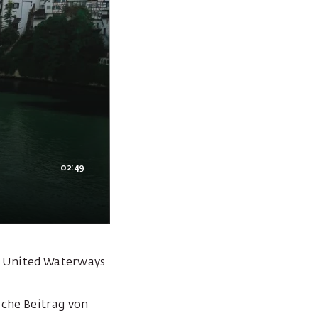
02:49
ie United Waterways
iche Beitrag von