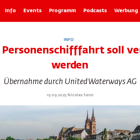
Info
Events
Programm
Podcasts
Werbung
Rubriken
INFO
Zolli-Egge
 Personenschifffahrt soll v
Xund
Basler Geschichten mit Franz Baur
werden
Bâlexikon
Im Recht
Übernahme durch United Waterways AG
Rund um d Bangg
Froog vo dr Wuche
19.09.2025 Nicolas Senn
Tier-ABC
Basilisk Fokus