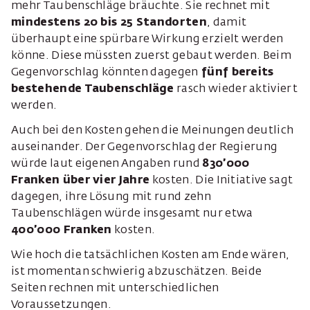
mehr Taubenschläge bräuchte. Sie rechnet mit
mindestens 20 bis 25 Standorten
, damit
überhaupt eine spürbare Wirkung erzielt werden
könne. Diese müssten zuerst gebaut werden. Beim
Gegenvorschlag könnten dagegen
fünf bereits
bestehende Taubenschläge
rasch wieder aktiviert
werden.
Auch bei den Kosten gehen die Meinungen deutlich
auseinander. Der Gegenvorschlag der Regierung
würde laut eigenen Angaben rund
830’000
Franken über vier Jahre
kosten. Die Initiative sagt
dagegen, ihre Lösung mit rund zehn
Taubenschlägen würde insgesamt nur etwa
400’000 Franken
kosten.
Wie hoch die tatsächlichen Kosten am Ende wären,
ist momentan schwierig abzuschätzen. Beide
Seiten rechnen mit unterschiedlichen
Voraussetzungen.