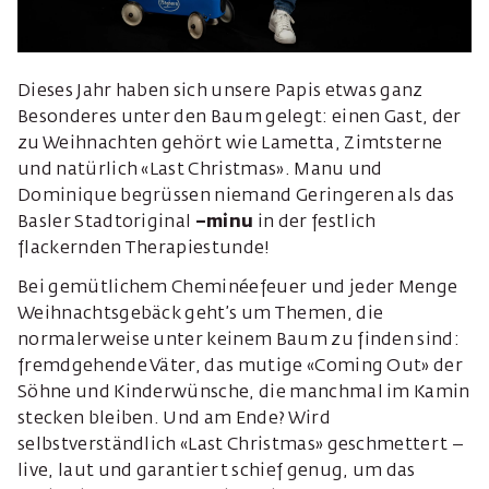
Dieses Jahr haben sich unsere Papis etwas ganz
Besonderes unter den Baum gelegt: einen Gast, der
zu Weihnachten gehört wie Lametta, Zimtsterne
und natürlich «Last Christmas». Manu und
Dominique begrüssen niemand Geringeren als das
Basler Stadtoriginal
–minu
in der festlich
flackernden Therapiestunde!
Bei gemütlichem Cheminéefeuer und jeder Menge
Weihnachtsgebäck geht’s um Themen, die
normalerweise unter keinem Baum zu finden sind:
fremdgehende Väter, das mutige «Coming Out» der
Söhne und Kinderwünsche, die manchmal im Kamin
stecken bleiben. Und am Ende? Wird
selbstverständlich «Last Christmas» geschmettert –
live, laut und garantiert schief genug, um das