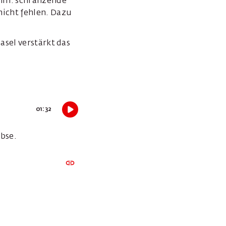
amm: schränzende
icht fehlen. Dazu
asel verstärkt das
01:32
äbse.