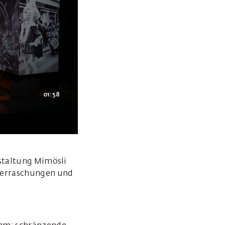
01:58
nstaltung Mimösli
Überraschungen und