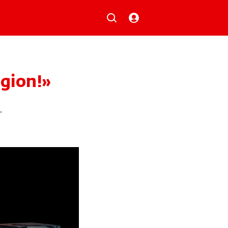
Musik
Aktionen
Local Heroes
Verlosungen
igion!»
Basilisk-Charts
Neu auf der Playlist
.