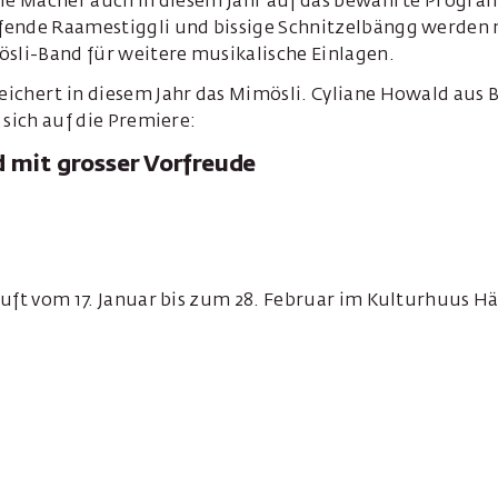
die Macher auch in diesem Jahr auf das bewährte Progr
ende Raamestiggli und bissige Schnitzelbängg werden n
ösli-Band für weitere musikalische Einlagen.
chert in diesem Jahr das Mimösli. Cyliane Howald aus B
 sich auf die Premiere:
 mit grosser Vorfreude
äuft vom 17. Januar bis zum 28. Februar im Kulturhuus H