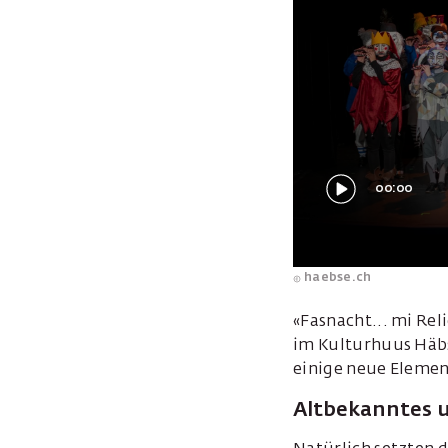
00:00
haebse.ch
«Fasnacht... mi Re
im Kulturhuus Häbs
einige neue Elemen
Altbekanntes 