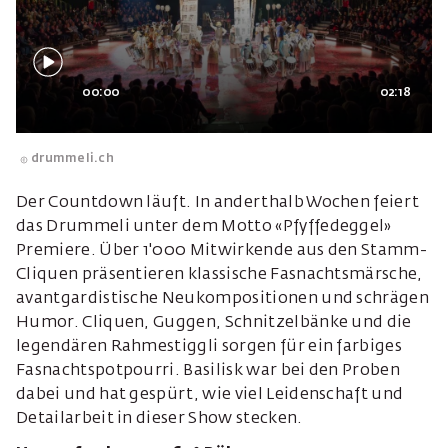
00:00
02:18
drummeli.ch
Der Countdown läuft. In anderthalb Wochen feiert
das Drummeli unter dem Motto «Pfyffedeggel»
Premiere. Über 1'000 Mitwirkende aus den Stamm-
Cliquen präsentieren klassische Fasnachtsmärsche,
avantgardistische Neukompositionen und schrägen
Humor. Cliquen, Guggen, Schnitzelbänke und die
legendären Rahmestiggli sorgen für ein farbiges
Fasnachtspotpourri. Basilisk war bei den Proben
dabei und hat gespürt, wie viel Leidenschaft und
Detailarbeit in dieser Show stecken.