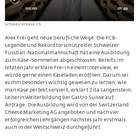
00:00
01:49
schweizerkäse.ch
Alex Frei geht neue berufliche Wege. Die FCB-
Legende und Rekordtorschütze der Schweizer
Fussball-Nationalmannschaft hat eine Ausbildung
zum Käse-Sommelier abgeschlossen. Bereits im
letzten Jahr erkläre Frei in einem Interview, er
würde gerne einen Käseladen eröffnen. Darum sei
es ihm besonders wichtig gewesen zu lernen, wie
man Käse perfekt serviert, erklärt Zita Langenstein,
Leiterin Weiterbildung bei Gastro Suisse auf
Anfrage. Die Ausbildung wird von der Switzerland
Cheese Marketing AG angeboten und nach vier
erfolgreichen Lehrgängen nächstes Jahr erstmals
auch in der Westschweiz durchgeführt.